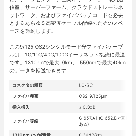
信室、サーバーファーム、クラウドストレージネ
ットワーク、およびファイバパッチコードを必要
とするあらゆる高密度ケーブル配線のためのスペ
ースを節約します。
この9/125 OS2シングルモード光ファイバケーブ
ルは、1G/10G/40G/100Gイーサネット接続に最適
です。1310nmで最大10km、1550nmで最大40km
のデータを転送できます。
コネクタの種類
LC-SC
ファイバ種類
OS2 9/125μm
挿入損失
≤ 0.3dB
G.657.A1 (G.652.Dと互換性
ファイバ等級
ある)
1310nmでの減衰量
0.36dB/km