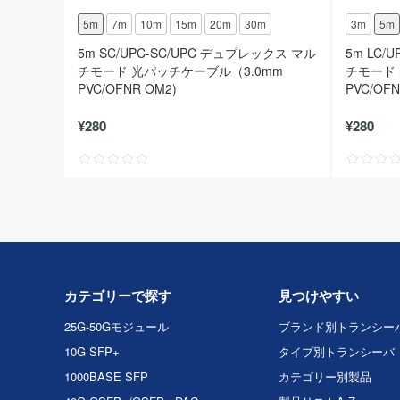
5m
7m
10m
15m
20m
30m
3m
5m
5m SC/UPC-SC/UPC デュプレックス マル
5m LC/
チモード 光パッチケーブル（3.0mm
チモード 
PVC/OFNR OM2)
PVC/OFN
¥280
¥280
カテゴリーで探す
見つけやすい
25G-50Gモジュール
ブランド別トランシー
10G SFP+
タイプ別トランシーバ
1000BASE SFP
カテゴリー別製品