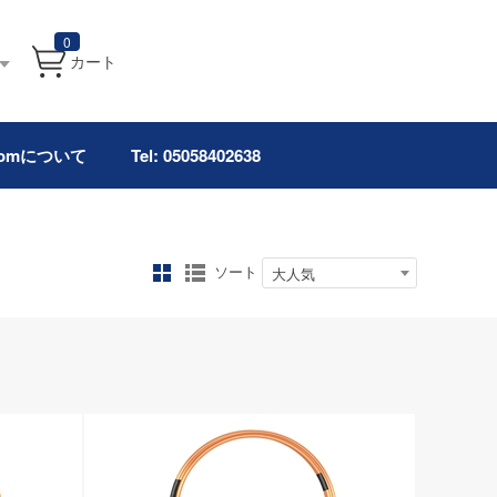
0
カート
.comについて
Tel: 05058402638
ソート
大人気