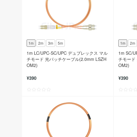
1m
2m
3m
5m
1m
2m
1m LC/UPC-SC/UPC デュプレックス マル
1m SC/
チモード 光パッチケーブル(2.0mm LSZH
チモード 
OM2)
OM2)
¥390
¥390