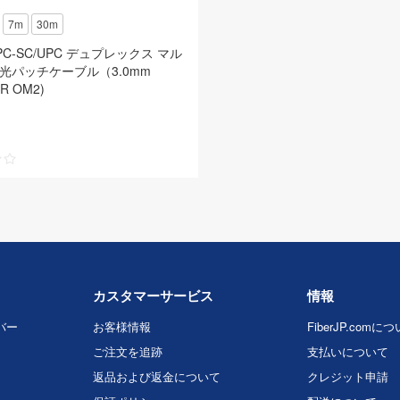
7m
30m
UPC-SC/UPC デュプレックス マル
光パッチケーブル（3.0mm
R OM2)
カスタマーサービス
情報
バー
お客様情報
FiberJP.comに
ご注文を追跡
支払いについて
返品および返金について
クレジット申請